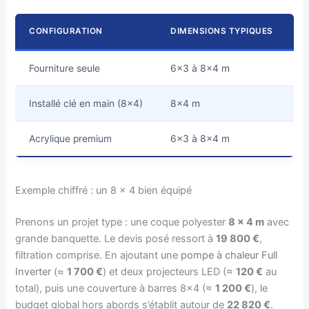
CONFIGURATION
DIMENSIONS TYPIQUES
B
Fourniture seule
6×3 à 8×4 m
1
Installé clé en main (8×4)
8×4 m
1
Acrylique premium
6×3 à 8×4 m
2
Exemple chiffré : un 8 × 4 bien équipé
Prenons un projet type : une coque polyester
8 × 4 m
avec
grande banquette. Le devis posé ressort à
19 800 €
,
filtration comprise. En ajoutant une
pompe à chaleur Full
Inverter
(≈
1 700 €
) et deux projecteurs LED (≈
120 €
au
total), puis une couverture à barres 8×4 (≈
1 200 €
), le
budget global hors abords s’établit autour de
22 820 €
.