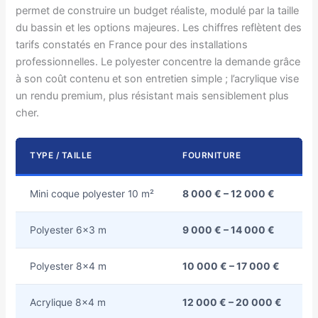
permet de construire un budget réaliste, modulé par la taille
du bassin et les options majeures. Les chiffres reflètent des
tarifs constatés en France pour des installations
professionnelles. Le polyester concentre la demande grâce
à son coût contenu et son entretien simple ; l’acrylique vise
un rendu premium, plus résistant mais sensiblement plus
cher.
TYPE / TAILLE
FOURNITURE
I
Mini coque polyester 10 m²
8 000 € – 12 000 €
1
Polyester 6×3 m
9 000 € – 14 000 €
1
Polyester 8×4 m
10 000 € – 17 000 €
1
Acrylique 8×4 m
12 000 € – 20 000 €
2