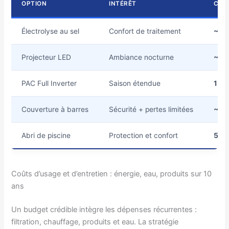
OPTION
INTÉRÊT
COÛ
Électrolyse au sel
Confort de traitement
~ 8
Projecteur LED
Ambiance nocturne
~ 50
PAC Full Inverter
Saison étendue
1 50
Couverture à barres
Sécurité + pertes limitées
~ 1 
Abri de piscine
Protection et confort
5 00
Coûts d’usage et d’entretien : énergie, eau, produits sur 10
ans
Un budget crédible intègre les dépenses récurrentes :
filtration, chauffage, produits et eau. La stratégie