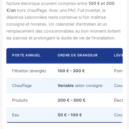
facture électrique souvent comprise entre
100 € et 300
€/an
hors chauffage. Avec une PAC Full Inverter, la
dépense saisonnière reste contenue si l’on maîtrise
consigne et horaires. Un calendrier d’entretien et un
remplacement des consommables au bon moment évitent
les pannes et prolongent la durée de vie de l’installation.
POSTE ANNUEL
ORDRE DE GRANDEUR
LEVIER
Filtration (énergie)
100 € – 300 €
Pompe à
Chauffage
Variable
selon consigne
Couvert
Produits
200 € – 500 €
Électro
Eau
50 € – 100 €
Couvert