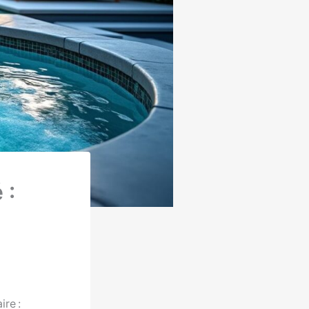
 :
re :