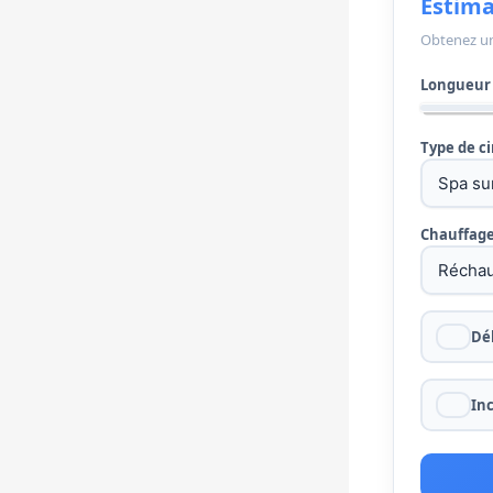
Estima
Obtenez une
Longueur 
Type de ci
Chauffag
Dé
In