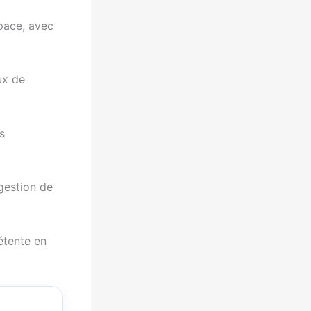
ace, avec
ux de
s
 gestion de
étente en