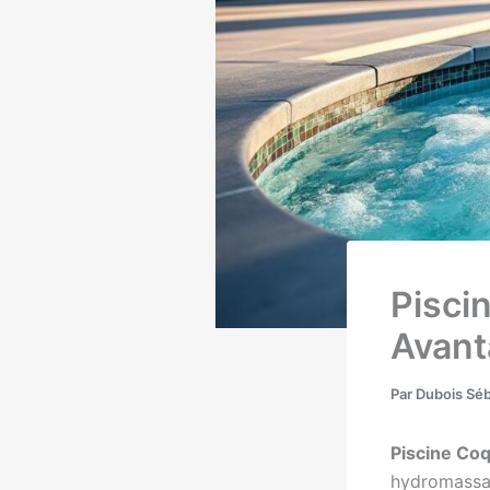
Pisci
Avant
Par
Dubois Sé
Piscine Co
hydromassan