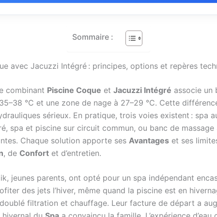
Sommaire :
ue avec Jacuzzi Intégré : principes, options et repères tec
e combinant
Piscine Coque
et
Jacuzzi Intégré
associe un 
 35–38 °C et une zone de nage à 27–29 °C. Cette différen
drauliques sérieux. En pratique, trois voies existent : spa
aré, spa et piscine sur circuit commun, ou banc de massage
ntes. Chaque solution apporte ses
Avantages
et ses limite
n
, de
Confort
et d’entretien.
ik, jeunes parents, ont opté pour un spa indépendant encast
ofiter des jets l’hiver, même quand la piscine est en hiverna
 doublé filtration et chauffage. Leur facture de départ a au
e hivernal du
Spa
a convaincu la famille. L’expérience d’eau