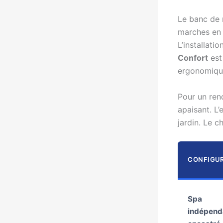
Le banc de 
marches en 
L’installati
Confort
est
ergonomique
Pour un ren
apaisant. L’
jardin. Le c
CONFIGU
Spa
indépend