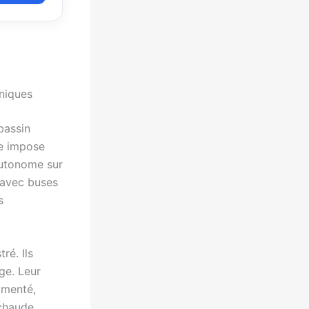
hniques
bassin
ce impose
 autonome sur
 avec buses
s
ré. Ils
ge. Leur
gmenté,
 chaude