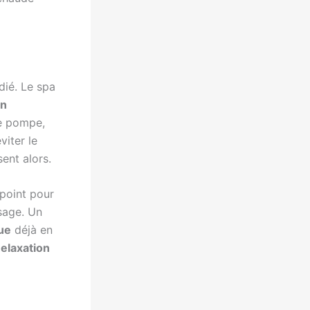
dié. Le spa
on
se pompe,
viter le
sent alors.
ppoint pour
usage. Un
ue
déjà en
elaxation