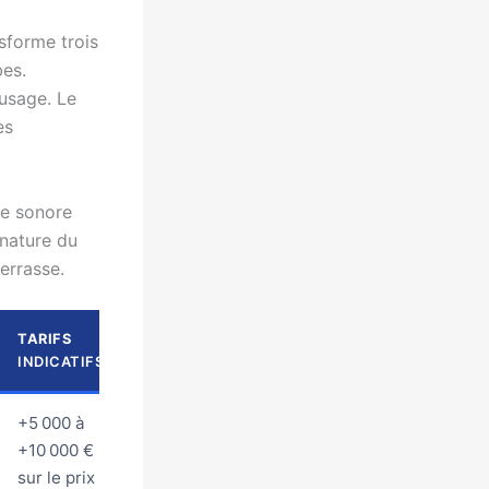
sforme trois
bes.
 usage. Le
es
le sonore
gnature du
errasse.
TARIFS
INDICATIFS
+5 000 à
+10 000 €
sur le prix