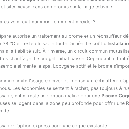
 et silencieuse, sans compromis sur la nage estivale.
parés vs circuit commun : comment décider ?
séparé autorise un traitement au brome et un réchauffeur dé
 38 °C et reste utilisable toute l’année. Le coût d’
Installati
is la fiabilité suit. À l’inverse, un circuit commun mutuali
arfois chauffage. Le budget initial baisse. Cependant, il faut é
ensemble alimente le spa. L’oxygène actif et le brome s’impo
commun limite l’usage en hiver et impose un réchauffeur d’a
mous. Les économies se sentent à l’achat, pas toujours à l’
sage, enfin, reste une option maline pour une
Piscine Coq
buses se logent dans la zone peu profonde pour offrir une
R
pide.
sage : l’option express pour une coque existante