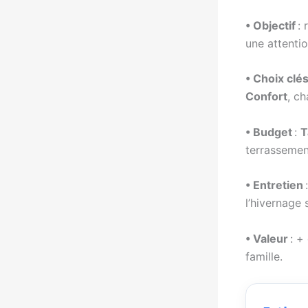
• Objectif
: 
une attenti
• Choix clé
Confort
, ch
• Budget
:
T
terrassemen
• Entretien
l’hivernage s
• Valeur
: +
famille.