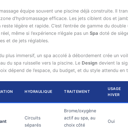
massage équipe souvent une piscine déjà construite. Il tran
zone d’hydromassage efficace. Les jets ciblent dos et jam
on reste légère et rapide. C’est l’entrée de gamme du double
 réel, même si l’expérience n’égale pas un
Spa
doté de sièg
s et de jets réglables.
du plus immersif, un spa accolé à débordement crée un voi
eau du spa ruisselle vers la piscine. Le
Design
devient la si
hoix dépend de l’espace, du budget, et du style attendu en t
USAGE
RATION
HYDRAULIQUE
TRAITEMENT
HIVER
Brome/oxygène
Circuits
actif au spa, au
ant
Oui
séparés
choix côté