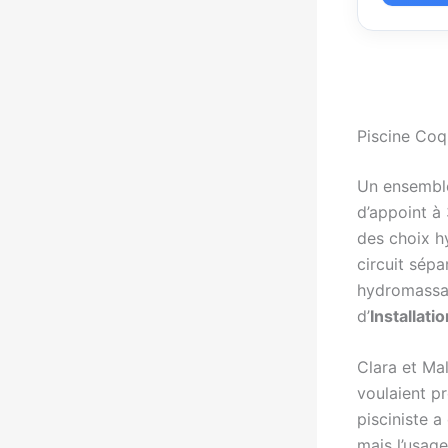
Piscine Coq
Un ensembl
d’appoint à
des choix hy
circuit sép
hydromassa
d’
Installatio
Clara et Mal
voulaient pr
pisciniste a
mais l’usag