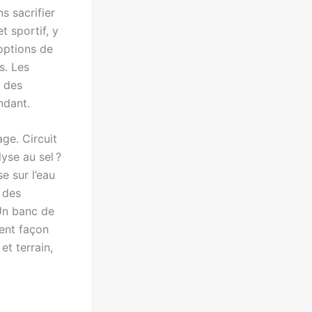
s sacrifier
t sportif, y
 options de
s. Les
t des
ndant.
ge. Circuit
yse au sel ?
 sur l’eau
, des
 Un banc de
ent façon
et terrain,