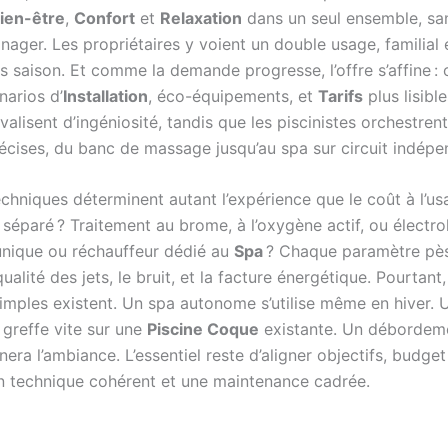
ien-être
,
Confort
et
Relaxation
dans un seul ensemble, san
e nager. Les propriétaires y voient un double usage, familial e
s saison. Et comme la demande progresse, l’offre s’affine :
narios d’
Installation
, éco-équipements, et
Tarifs
plus lisible
ivalisent d’ingéniosité, tandis que les piscinistes orchestren
récises, du banc de massage jusqu’au spa sur circuit indépe
chniques déterminent autant l’expérience que le coût à l’usa
éparé ? Traitement au brome, à l’oxygène actif, ou électrol
nique ou réchauffeur dédié au
Spa
? Chaque paramètre pèse
qualité des jets, le bruit, et la facture énergétique. Pourtant
simples existent. Un spa autonome s’utilise même en hiver.
greffe vite sur une
Piscine Coque
existante. Un débordem
era l’ambiance. L’essentiel reste d’aligner objectifs, budget 
n technique cohérent et une maintenance cadrée.