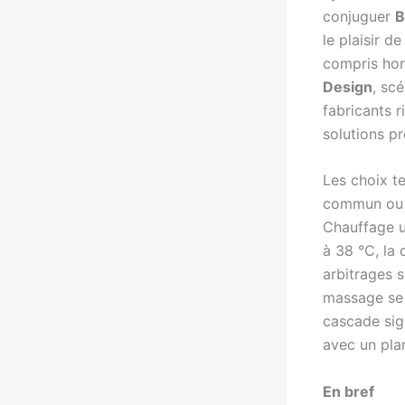
conjuguer
B
le plaisir d
compris hor
Design
, scé
fabricants r
solutions p
Les choix te
commun ou s
Chauffage u
à 38 °C, la 
arbitrages 
massage se 
cascade sign
avec un pla
En bref