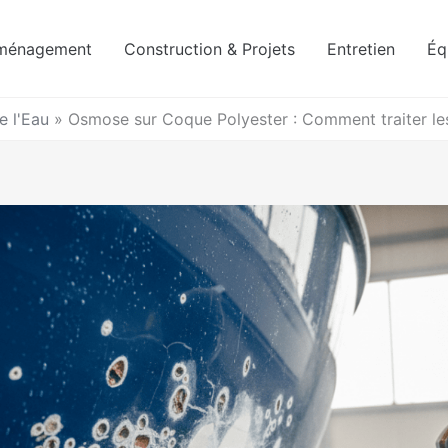
ménagement
Construction & Projets
Entretien
Éq
e l'Eau
»
Osmose sur Coque Polyester : Comment traiter le