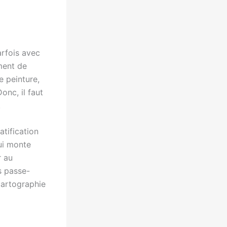
arfois avec
ment de
e peinture,
onc, il faut
.
atification
qui monte
r au
s passe-
cartographie