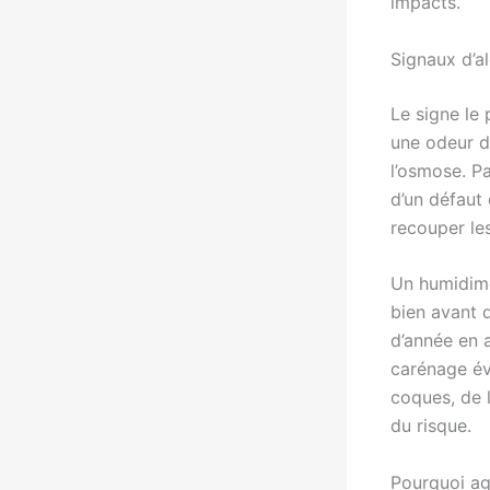
impacts.
Signaux d’a
Le signe le 
une odeur d
l’osmose. Pa
d’un défaut 
recouper les
Un humidimèt
bien avant q
d’année en a
carénage év
coques, de 
du risque.
Pourquoi agi