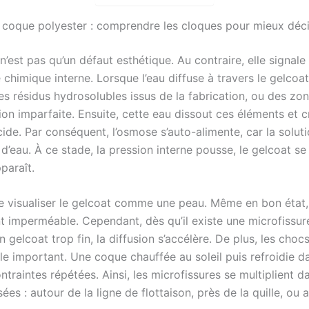
coque polyester : comprendre les cloques pour mieux déc
’est pas qu’un défaut esthétique. Au contraire, elle signal
 chimique interne. Lorsque l’eau diffuse à travers le gelcoat,
es résidus hydrosolubles issus de la fabrication, ou des zo
ion imparfaite. Ensuite, cette eau dissout ces éléments et c
cide. Par conséquent, l’osmose s’auto-alimente, car la soluti
d’eau. À ce stade, la pression interne pousse, le gelcoat se
paraît.
 de visualiser le gelcoat comme une peau. Même en bon état, 
t imperméable. Cependant, dès qu’il existe une microfissur
n gelcoat trop fin, la diffusion s’accélère. De plus, les cho
le important. Une coque chauffée au soleil puis refroidie da
ntraintes répétées. Ainsi, les microfissures se multiplient d
ées : autour de la ligne de flottaison, près de la quille, ou 