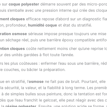
e
sur
coque polyester
démarre souvent par des micro-poro
puis s’emballe avec une pression interne qui crée des cloqu
ement cloques
efficace repose d’abord sur un diagnostic fia
ion, profondeur,
humidité coque
et état du stratifié.
ration osmose
sérieuse impose presque toujours une mise
, un séchage réel, puis une barrière époxy compatible antifo
ntion cloques
coûte nettement moins cher qu’une reprise l
ur des unités gardées à flot toute l’année.
rs les plus coûteuses : enfermer l’eau sous une barrière, réd
 couches, ou bâcler la préparation.
e en stratifié, l’
osmose
ne fait pas de bruit. Pourtant, elle
a sécurité, la valeur, et la fiabilité à long terme. Les premi
à de simples bulles sous peinture, donc la tentation est fo
 dès que l’eau franchit le gelcoat, elle peut réagir avec de
 la
résine polyester
. Ensuite, une solution acide se forme, a