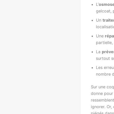
L’
osmos
gelcoat, 
Un
trait
localisat
Une
répa
partielle
La
préve
surtout s
Les erreu
nombre de
Sur une coqu
donne pour l
ressemblent 
ignorer. Or,
piégés dans