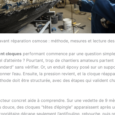
avant réparation osmose : méthode, mesures et lecture des
ent cloques
performant commence par une question simple 
el d’atteinte ? Pourtant, trop de chantiers amateurs partent
tandard” sans vérifier. Or, un enduit époxy posé sur un sup
nner l’eau. Ensuite, la pression revient, et la cloque réappar
thode doit être structurée, avec des étapes qui valident c
ucteur concret aide à comprendre. Sur une vedette de 9 mè
u douce, des cloques “têtes d’épingle” apparaissent après u
opriétaire décape seulement l’antifouling, rebouche, puis re