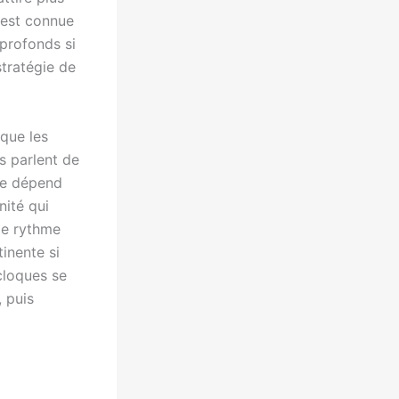
e est connue
profonds si
 stratégie de
 que les
es parlent de
se dépend
nité qui
me rythme
inente si
 cloques se
, puis