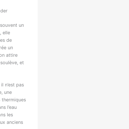
ider
e souvent un
 elle
nes de
rée un
on attire
 soulève, et
il n’est pas
e, une
cs thermiques
ns l’eau
ans les
aux anciens