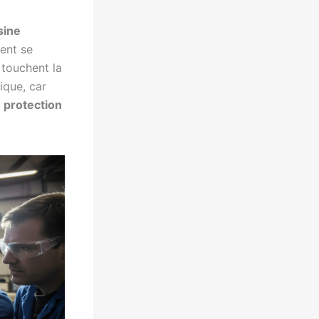
sine
vent se
touchent la
lique, car
e
protection