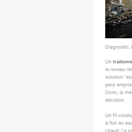
Diagnostic 
Un
traitem
le niveau ré
solution “s
peut empriso
Donc, la mé
décision.
Un fil cond
à flot en ea
chaud. Le pr