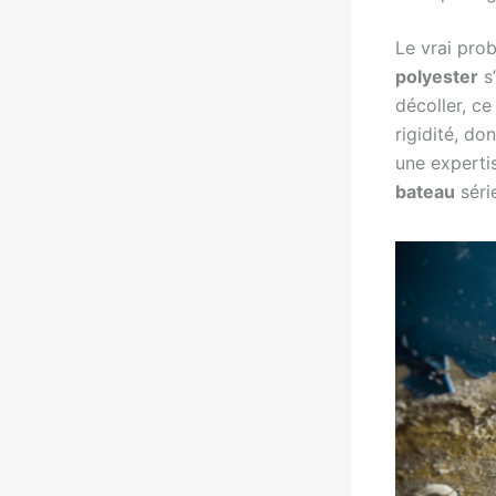
Le vrai prob
polyester
s’
décoller, ce 
rigidité, do
une experti
bateau
séri