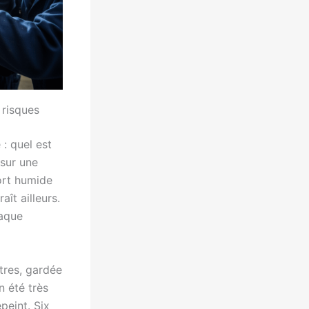
 risques
: quel est
 sur une
port humide
aît ailleurs.
haque
tres, gardée
n été très
peint. Six