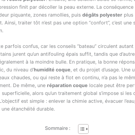
 pression finit par décoller la peau externe. La conséquenc
deur piquante, zones ramollies, puis
dégâts polyester
plus 
it. Ainsi, traiter tôt n’est pas une option “confort”, c’est une
n.
te parfois confus, car les conseils “bateau” circulent autant
ains jurent qu’un antifouling épais suffit, tandis que d’autr
égralement à la moindre bulle. En pratique, la bonne répon
c, du niveau d’
humidité coque
, et du projet d’usage. Une u
eaux chaudes, ou qui reste à flot en continu, n’a pas le mê
sement. De même, une
réparation coque
locale peut être pert
st superficielle, alors qu’un traitement global s’impose si les
 L’objectif est simple : enlever la chimie active, évacuer l’eau
 une étanchéité durable.
Sommaire :