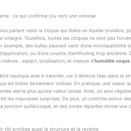
lerte : ce qui confirme (ou non) une osmose
plus parlant reste la cloque qui libère un liquide brunâtre, p
e vinaigre. Toutefois, toutes les cloques ne sont pas forcé
r exemple, des bulles peuvent venir d’une incompatibilité d
d’application, ou d’une couche d’antifouling trop ancienne. D
 indices : aspect, localisation, et mesure d’
humidité coque
re nautique aide à trancher, car il détecte l’eau dans la str
ue les bulles deviennent visibles. En pratique, une valeur 
nnée alerte plus qu’une valeur isolée. Ainsi, un suivi régulie
ite les mauvaises surprises. De plus, un contrôle autour de
la jonction quille/coque, et des zones réparées donne une 
r tôt protège aussi la structure et la revente