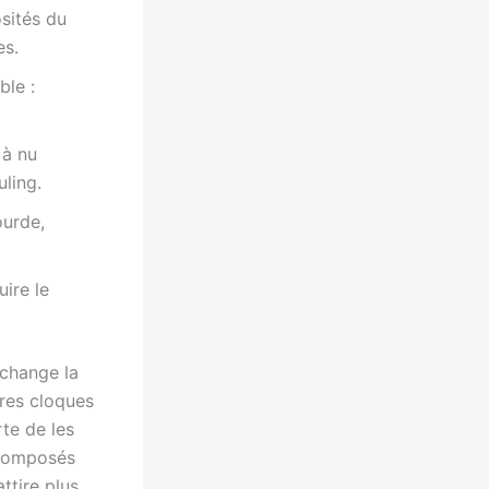
sités du
es.
ble :
 à nu
uling.
ourde,
uire le
 change la
ères cloques
rte de les
s composés
ttire plus