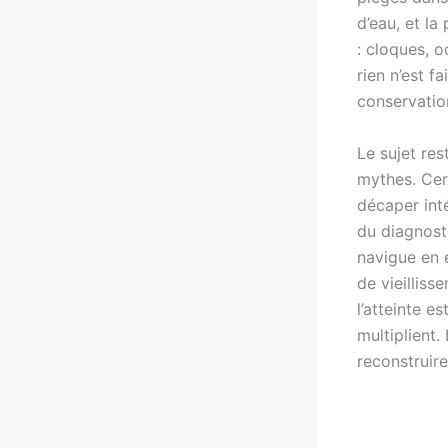
d’eau, et la
: cloques, o
rien n’est fa
conservatio
Le sujet res
mythes. Cert
décaper int
du diagnosti
navigue en 
de vieillis
l’atteinte e
multiplient.
reconstruire