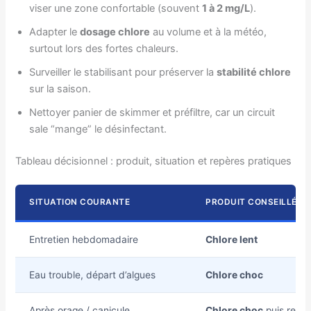
viser une zone confortable (souvent
1 à 2 mg/L
).
Adapter le
dosage chlore
au volume et à la météo,
surtout lors des fortes chaleurs.
Surveiller le stabilisant pour préserver la
stabilité chlore
sur la saison.
Nettoyer panier de skimmer et préfiltre, car un circuit
sale “mange” le désinfectant.
Tableau décisionnel : produit, situation et repères pratiques
SITUATION COURANTE
PRODUIT CONSEILLÉ
Entretien hebdomadaire
Chlore lent
Eau trouble, départ d’algues
Chlore choc
Après orage / canicule
Chlore choc
puis relais