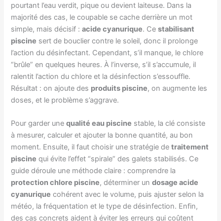
pourtant l’eau verdit, pique ou devient laiteuse. Dans la
majorité des cas, le coupable se cache derrière un mot
simple, mais décisif :
acide cyanurique
. Ce
stabilisant
piscine
sert de bouclier contre le soleil, donc il prolonge
l’action du désinfectant. Cependant, s’il manque, le chlore
“brûle” en quelques heures. À l’inverse, s’il s’accumule, il
ralentit l’action du chlore et la désinfection s’essouffle.
Résultat : on ajoute des
produits piscine
, on augmente les
doses, et le problème s’aggrave.
Pour garder une
qualité eau piscine
stable, la clé consiste
à mesurer, calculer et ajouter la bonne quantité, au bon
moment. Ensuite, il faut choisir une stratégie de
traitement
piscine
qui évite l’effet “spirale” des galets stabilisés. Ce
guide déroule une méthode claire : comprendre la
protection chlore piscine
, déterminer un
dosage acide
cyanurique
cohérent avec le volume, puis ajuster selon la
météo, la fréquentation et le type de désinfection. Enfin,
des cas concrets aident à éviter les erreurs qui coûtent