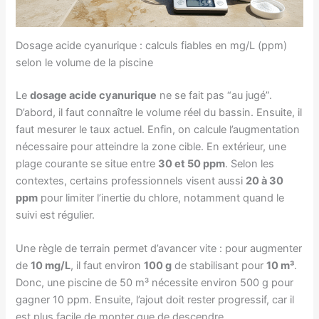
Dosage acide cyanurique : calculs fiables en mg/L (ppm)
selon le volume de la piscine
Le
dosage acide cyanurique
ne se fait pas “au jugé”.
D’abord, il faut connaître le volume réel du bassin. Ensuite, il
faut mesurer le taux actuel. Enfin, on calcule l’augmentation
nécessaire pour atteindre la zone cible. En extérieur, une
plage courante se situe entre
30 et 50 ppm
. Selon les
contextes, certains professionnels visent aussi
20 à 30
ppm
pour limiter l’inertie du chlore, notamment quand le
suivi est régulier.
Une règle de terrain permet d’avancer vite : pour augmenter
de
10 mg/L
, il faut environ
100 g
de stabilisant pour
10 m³
.
Donc, une piscine de 50 m³ nécessite environ 500 g pour
gagner 10 ppm. Ensuite, l’ajout doit rester progressif, car il
est plus facile de monter que de descendre.