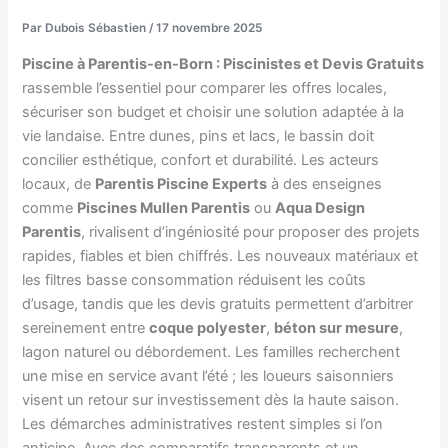
Par
Dubois Sébastien
/
17 novembre 2025
Piscine à Parentis-en-Born : Piscinistes et Devis Gratuits
rassemble l’essentiel pour comparer les offres locales,
sécuriser son budget et choisir une solution adaptée à la
vie landaise. Entre dunes, pins et lacs, le bassin doit
concilier esthétique, confort et durabilité. Les acteurs
locaux, de
Parentis Piscine Experts
à des enseignes
comme
Piscines Mullen Parentis
ou
Aqua Design
Parentis
, rivalisent d’ingéniosité pour proposer des projets
rapides, fiables et bien chiffrés. Les nouveaux matériaux et
les filtres basse consommation réduisent les coûts
d’usage, tandis que les devis gratuits permettent d’arbitrer
sereinement entre
coque polyester
,
béton sur mesure
,
lagon naturel ou débordement. Les familles recherchent
une mise en service avant l’été ; les loueurs saisonniers
visent un retour sur investissement dès la haute saison.
Les démarches administratives restent simples si l’on
anticipe. Avec des comparatifs transparents et un